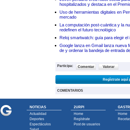
hospitalizados y destaca en el Premi
Uso de herramientas digitales en Perú:
mercado
La computación post-cuántica y la nue
redefinen el futuro tecnológico
Reloj smartwatch: guía para elegir el 
Google lanza en Gmail lanza nueva f
de y ordenar la bandeja de entrada d
Participa:
Comentar
Valorar
Regístrate aquí 
COMENTARIOS
NOTICIAS
2URPI
GASTR
Actualidad
Home
Home
Deportes
Regístrate
Receta
Espectáculos
Post de usuarios
Salud