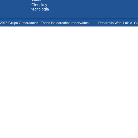
Ciencia y
tecnología
2018 Grupo Generaccion . Todos los derechos reservados |
Desarrollo Web: Luis A.