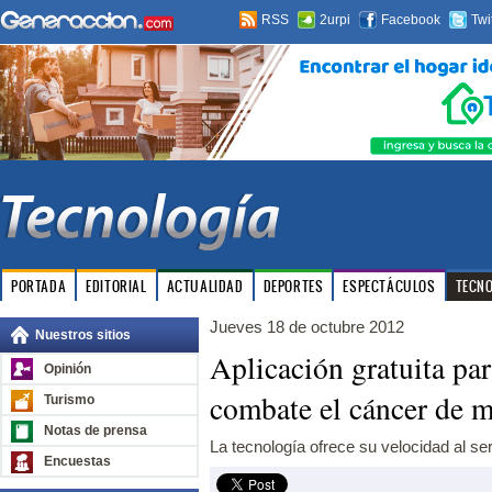
RSS
2urpi
Facebook
Twi
PORTADA
EDITORIAL
ACTUALIDAD
DEPORTES
ESPECTÁCULOS
TECN
Jueves 18 de octubre 2012
Nuestros sitios
Aplicación gratuita pa
Opinión
combate el cáncer de 
Turismo
Notas de prensa
La tecnología ofrece su velocidad al ser
Encuestas