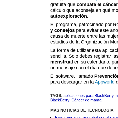
gratuita que
combate el cánce
cálculo que aconseja en qué m
autoexploración
.
El programa, patrocinado por R
y consejos
para evitar este ano
causa de muerte entre las mujer
estudios de la Organización Mun
La forma de utilizar esta aplica
sencilla. Solo debes registrar la
menstrual e
n su calendario, pa
un mensaje con el día que debes
El software, llamado
Prevenció
para descargar en la
Appworld
d
TAGS:
aplicaciones para BlackBerry
,
a
BlackBerry
,
Cáncer de mama
MÁS NOTICIAS DE TECNOLOGÍA
Joven peruano crea robot social para