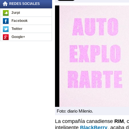
REDES SOCIALES
2urpi
Facebook
Twitter
Google+
Foto: diario Milenio.
La compañía canadiense
RIM
, 
inteligente
BlackBerry
, acaba 