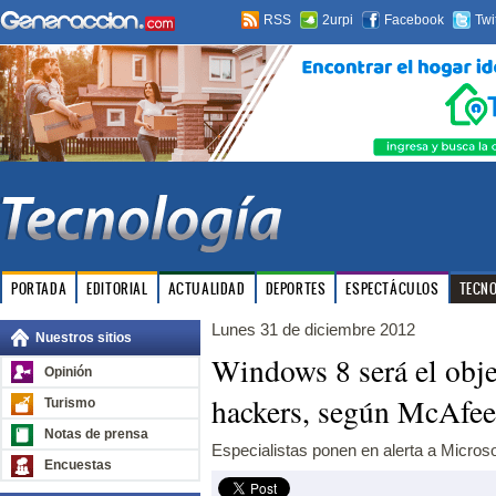
RSS
2urpi
Facebook
Twi
PORTADA
EDITORIAL
ACTUALIDAD
DEPORTES
ESPECTÁCULOS
TECN
Lunes 31 de diciembre 2012
Nuestros sitios
Windows 8 será el obje
Opinión
hackers, según McAfee
Turismo
Notas de prensa
Especialistas ponen en alerta a Microso
Encuestas