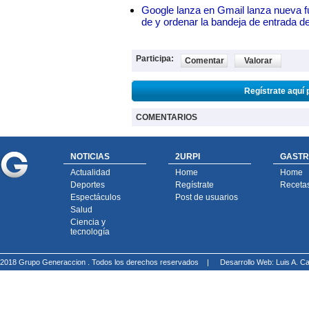
Google lanza en Gmail lanza nueva f
de y ordenar la bandeja de entrada d
Participa:
Comentar
Valorar
Regístrate aquí 
COMENTARIOS
NOTICIAS
2URPI
GASTR
Actualidad
Home
Home
Deportes
Regístrate
Receta
Espectáculos
Post de usuarios
Salud
Ciencia y
tecnología
2018 Grupo Generaccion . Todos los derechos reservados |
Desarrollo Web: Luis A.