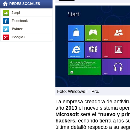
REDES SOCIALES
2urpi
Facebook
Twitter
Google+
Foto: Windows IT Pro.
La empresa creadora de antivir
año
2013
el nuevo sistema oper
Microsoft
será el
“nuevo y prin
hackers,
echando tierra a los s
última detalló respecto a su seg