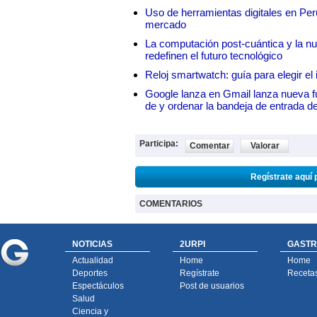
Uso de herramientas digitales en Perú:
mercado
La computación post-cuántica y la nue
redefinen el futuro tecnológico
Reloj smartwatch: guía para elegir el 
Google lanza en Gmail lanza nueva f
de y ordenar la bandeja de entrada d
Participa:
Comentar
Valorar
Regístrate aquí 
COMENTARIOS
NOTICIAS
2URPI
GASTR
Actualidad
Home
Home
Deportes
Regístrate
Receta
Espectáculos
Post de usuarios
Salud
Ciencia y