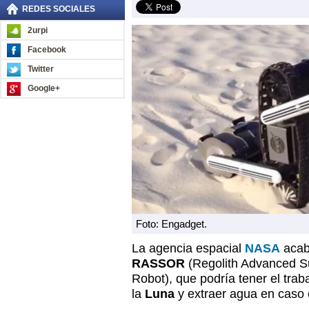
REDES SOCIALES
2urpi
Facebook
Twitter
Google+
Foto: Engadget.
La agencia espacial
NASA
acaba
RASSOR
(Regolith Advanced S
Robot), que podría tener el traba
la
Luna
y extraer agua en caso 