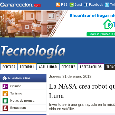
RSS
2urpi
Facebook
Twi
PORTADA
EDITORIAL
ACTUALIDAD
DEPORTES
ESPECTÁCULOS
TECN
Jueves 31 de enero 2013
Nuestros sitios
La NASA crea robot que
Opinión
Luna
Turismo
Notas de prensa
Invento será una gran ayuda en la misió
Encuestas
vida en satélite.