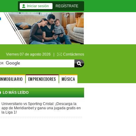
Iniciar sesión
REGÍSTRATE
Viernes 07 de agosto 2026 |
Contáctenos
INMOBILIARIO
EMPRENDEDORES
MÚSICA
LO MÁS LEÍDO
Universitario vs Sporting Cristal: ¡Descarga la
app de Meridianbet y gana una jugada gratis en
la Liga 1!