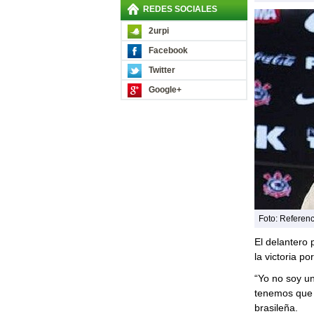
REDES SOCIALES
2urpi
Facebook
Twitter
Google+
Foto: Referenc
El delantero
la victoria po
“Yo no soy un
tenemos que s
brasileña.