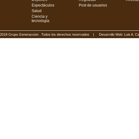
Espectáculos
Post de usuarios
Salud
Ciencia y
tecnología
2018 Grupo Generaccion . Todos los derechos reservados |
Desarrollo Web: Luis A.