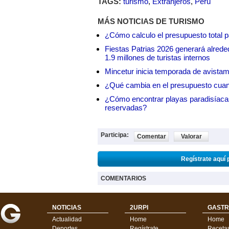
TAGS:
turismo
,
Extranjeros
,
Perú
MÁS NOTICIAS DE TURISMO
¿Cómo calculo el presupuesto total 
Fiestas Patrias 2026 generará alrede
1.9 millones de turistas internos
Mincetur inicia temporada de avistam
¿Qué cambia en el presupuesto cuando
¿Cómo encontrar playas paradisíaca
reservadas?
Participa:
Comentar
Valorar
Regístrate aquí 
COMENTARIOS
NOTICIAS
2URPI
GASTR
Actualidad
Home
Home
Deportes
Regístrate
Receta