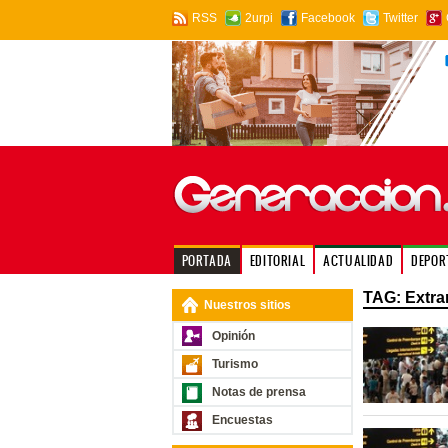
RSS
2urpi
Facebook
Twitter
PORTADA
EDITORIAL
ACTUALIDAD
DEPOR
TAG: Extra
Nuestros sitios
Opinión
Turismo
Notas de prensa
Encuestas