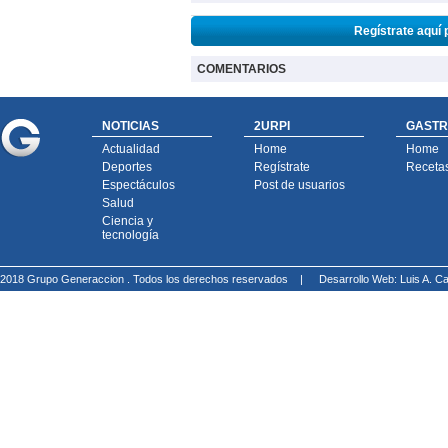
Regístrate aquí 
COMENTARIOS
NOTICIAS
2URPI
GASTR
Actualidad
Home
Home
Deportes
Regístrate
Receta
Espectáculos
Post de usuarios
Salud
Ciencia y
tecnología
2018 Grupo Generaccion . Todos los derechos reservados |
Desarrollo Web: Luis A.