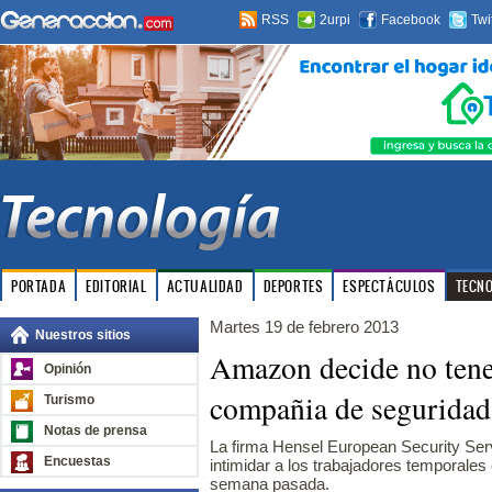
RSS
2urpi
Facebook
Twi
PORTADA
EDITORIAL
ACTUALIDAD
DEPORTES
ESPECTÁCULOS
TECN
Martes 19 de febrero 2013
Nuestros sitios
Amazon decide no tener
Opinión
compañia de seguridad
Turismo
Notas de prensa
La firma Hensel European Security Ser
Encuestas
intimidar a los trabajadores temporales 
semana pasada.