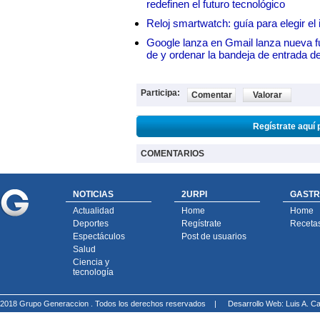
redefinen el futuro tecnológico
Reloj smartwatch: guía para elegir el 
Google lanza en Gmail lanza nueva f
de y ordenar la bandeja de entrada d
Participa:
Comentar
Valorar
Regístrate aquí 
COMENTARIOS
NOTICIAS
2URPI
GASTR
Actualidad
Home
Home
Deportes
Regístrate
Receta
Espectáculos
Post de usuarios
Salud
Ciencia y
tecnología
2018 Grupo Generaccion . Todos los derechos reservados |
Desarrollo Web: Luis A.