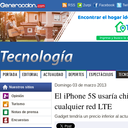
RSS
2urpi
Facebook
Twi
PORTADA
EDITORIAL
ACTUALIDAD
DEPORTES
ESPECTÁCULOS
TECN
Domingo 03 de marzo 2013
Nuestros sitios
El iPhone 5S usaría ch
Opinión
cualquier red LTE
Turismo
Notas de prensa
Gadget tendría un precio inferior al actu
Encuestas