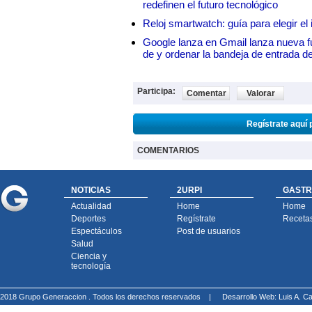
redefinen el futuro tecnológico
Reloj smartwatch: guía para elegir el 
Google lanza en Gmail lanza nueva f
de y ordenar la bandeja de entrada d
Participa:
Comentar
Valorar
Regístrate aquí 
COMENTARIOS
NOTICIAS
2URPI
GASTR
Actualidad
Home
Home
Deportes
Regístrate
Receta
Espectáculos
Post de usuarios
Salud
Ciencia y
tecnología
2018 Grupo Generaccion . Todos los derechos reservados |
Desarrollo Web: Luis A.