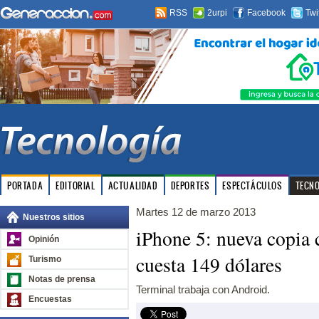
RSS
2urpi
Facebook
Twi
PORTADA
EDITORIAL
ACTUALIDAD
DEPORTES
ESPECTÁCULOS
TECN
Martes 12 de marzo 2013
Nuestros sitios
iPhone 5: nueva copia
Opinión
cuesta 149 dólares
Turismo
Notas de prensa
Terminal trabaja con Android.
Encuestas