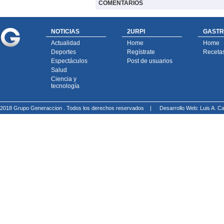
COMENTARIOS
NOTICIAS
2URPI
GASTR
Actualidad
Home
Home
Deportes
Regístrate
Receta
Espectáculos
Post de usuarios
Salud
Ciencia y
tecnología
2018 Grupo Generaccion . Todos los derechos reservados |
Desarrollo Web: Luis A.