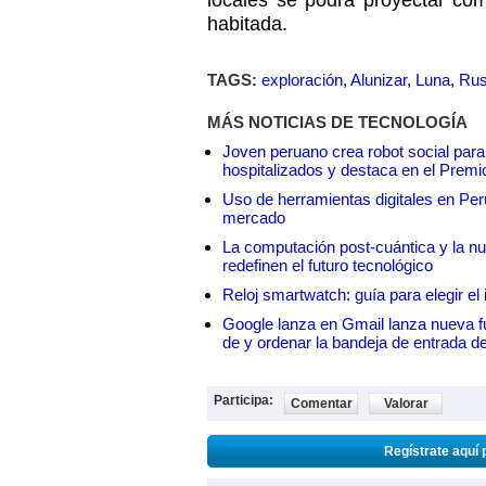
locales se podrá proyectar co
habitada.
TAGS:
exploración
,
Alunizar
,
Luna
,
Rus
MÁS NOTICIAS DE TECNOLOGÍA
Joven peruano crea robot social para
hospitalizados y destaca en el Premi
Uso de herramientas digitales en Perú:
mercado
La computación post-cuántica y la nue
redefinen el futuro tecnológico
Reloj smartwatch: guía para elegir el 
Google lanza en Gmail lanza nueva f
de y ordenar la bandeja de entrada d
Participa:
Comentar
Valorar
Regístrate aquí 