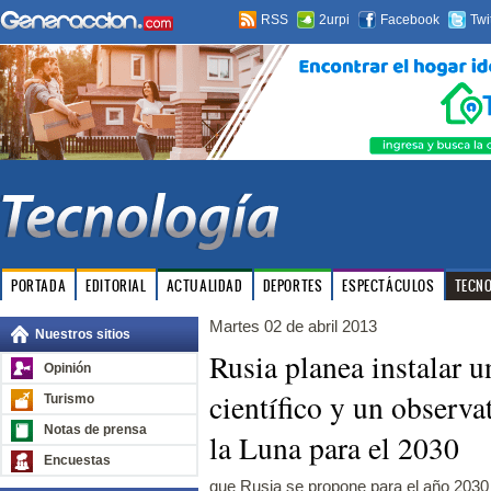
RSS
2urpi
Facebook
Twi
PORTADA
EDITORIAL
ACTUALIDAD
DEPORTES
ESPECTÁCULOS
TECN
Martes 02 de abril 2013
Nuestros sitios
Rusia planea instalar u
Opinión
científico y un observ
Turismo
Notas de prensa
la Luna para el 2030
Encuestas
que Rusia se propone para el año 2030 