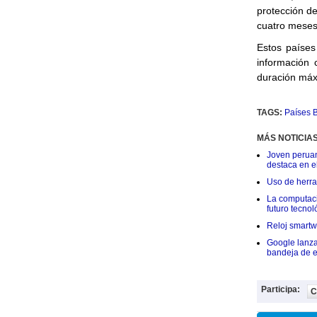
protección de
cuatro meses
Estos países 
información 
duración máx
TAGS:
Países B
MÁS NOTICIA
Joven peruan
destaca en e
Uso de herram
La computació
futuro tecnol
Reloj smartwa
Google lanza
bandeja de e
Participa:
C