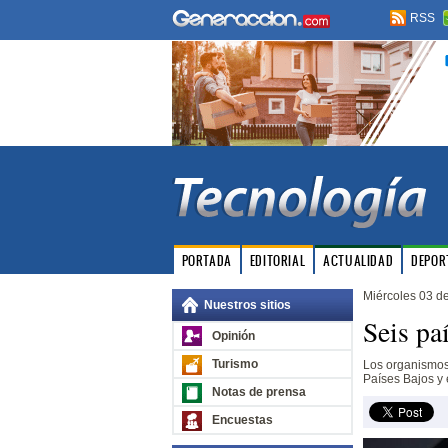
RSS
PORTADA
EDITORIAL
ACTUALIDAD
DEPOR
Miércoles 03 de
Nuestros sitios
Seis pa
Opinión
Turismo
Los organismos 
Países Bajos y 
Notas de prensa
Encuestas