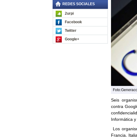
REDES SOCIALES
2urpi
Facebook
Twitter
Google+
Foto:Generac
Seis organi
contra Googl
confidenci
Informática y
Los organism
Francia, Ital