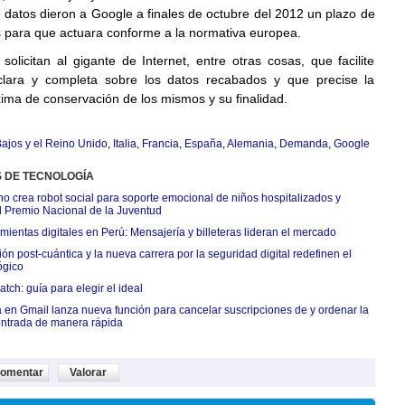
 datos dieron a Google a finales de octubre del 2012 un plazo de
 para que actuara conforme a la normativa europea.
solicitan al gigante de Internet, entre otras cosas, que facilite
clara y completa sobre los datos recabados y que precise la
ima de conservación de los mismos y su finalidad.
ajos y el Reino Unido
,
Italia
,
Francia
,
España
,
Alemania
,
Demanda
,
Google
S DE TECNOLOGÍA
o crea robot social para soporte emocional de niños hospitalizados y
l Premio Nacional de la Juventud
ientas digitales en Perú: Mensajería y billeteras lideran el mercado
n post-cuántica y la nueva carrera por la seguridad digital redefinen el
ógico
tch: guía para elegir el ideal
 en Gmail lanza nueva función para cancelar suscripciones de y ordenar la
ntrada de manera rápida
omentar
Valorar