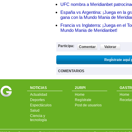
UFC nombra a Meridianbet patrocinado
España vs Argentina: ¡Juega en la gra
gana con la Mundo Mania de Meridia
Francia vs Inglaterra: ¡Juega en el T
Mundo Mania de Meridianbet!
Participa:
Comentar
Valorar
Regístrate aquí 
COMENTARIOS
NOTICIAS
2URPI
GASTR
Actualidad
Home
Home
Deportes
Regístrate
Receta
Espectáculos
Post de usuarios
Salud
Ciencia y
tecnología