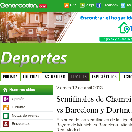
RSS
2urpi
Facebook
Twi
PORTADA
EDITORIAL
ACTUALIDAD
DEPORTES
ESPECTÁCULOS
TECN
Viernes 12 de abril 2013
Nuestros sitios
Semifinales de Champi
Opinión
vs Barcelona y Dortmu
Turismo
Notas de prensa
El sorteo de las semifinales de la Liga
Encuestas
Bayern de Múnich vs Barcelona. Mientr
Real Madrid.