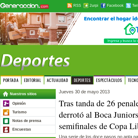
RSS
2urpi
Facebook
Twi
PORTADA
EDITORIAL
ACTUALIDAD
DEPORTES
ESPECTÁCULOS
TECN
Jueves 30 de mayo 2013
Nuestros sitios
Tras tanda de 26 pena
Opinión
derrotó al Boca Juniors
Turismo
Notas de prensa
semifinales de Copa Li
Encuestas
Una serie de los doce pasos no apta pa