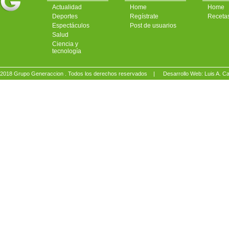
Actualidad
Home
Home
Deportes
Regístrate
Receta
Espectáculos
Post de usuarios
Salud
Ciencia y
tecnología
2018 Grupo Generaccion . Todos los derechos reservados |
Desarrollo Web: Luis A.