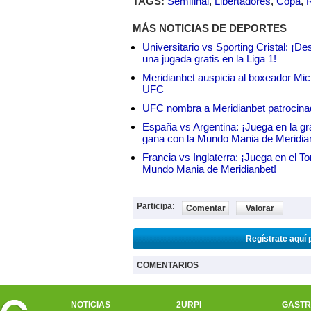
TAGS:
Semifinal
,
Libertadores
,
Copa
,
MÁS NOTICIAS DE DEPORTES
Universitario vs Sporting Cristal: ¡D
una jugada gratis en la Liga 1!
Meridianbet auspicia al boxeador Micha
UFC
UFC nombra a Meridianbet patrocinado
España vs Argentina: ¡Juega en la gra
gana con la Mundo Mania de Meridia
Francia vs Inglaterra: ¡Juega en el T
Mundo Mania de Meridianbet!
Participa:
Comentar
Valorar
Regístrate aquí 
COMENTARIOS
NOTICIAS
2URPI
GASTR