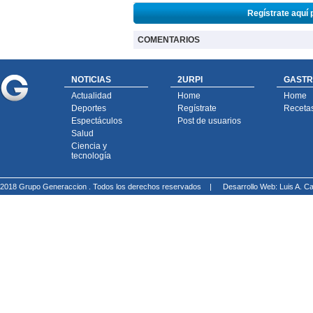
Regístrate aquí 
COMENTARIOS
NOTICIAS
2URPI
GASTR
Actualidad
Home
Home
Deportes
Regístrate
Receta
Espectáculos
Post de usuarios
Salud
Ciencia y
tecnología
2018 Grupo Generaccion . Todos los derechos reservados |
Desarrollo Web: Luis A.