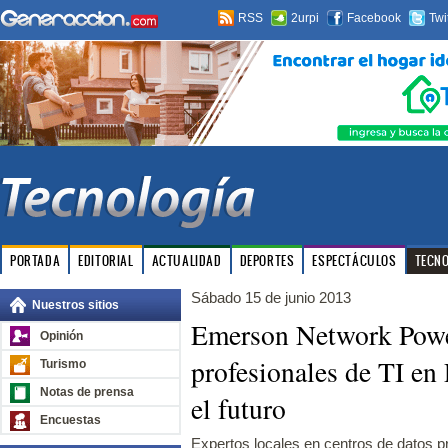
RSS
2urpi
Facebook
Twi
PORTADA
EDITORIAL
ACTUALIDAD
DEPORTES
ESPECTÁCULOS
TECN
Sábado 15 de junio 2013
Nuestros sitios
Emerson Network Powe
Opinión
profesionales de TI en 
Turismo
Notas de prensa
el futuro
Encuestas
Expertos locales en centros de datos 