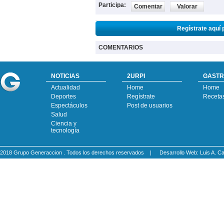
Participa:
Comentar
Valorar
Regístrate aquí 
COMENTARIOS
NOTICIAS
2URPI
GASTR
Actualidad
Home
Home
Deportes
Regístrate
Receta
Espectáculos
Post de usuarios
Salud
Ciencia y
tecnología
2018 Grupo Generaccion . Todos los derechos reservados |
Desarrollo Web: Luis A.