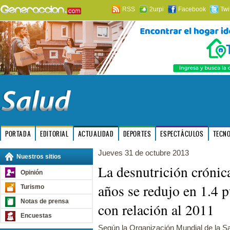
RSS
2urpi
Facebook
Twi
PORTADA
EDITORIAL
ACTUALIDAD
DEPORTES
ESPECTÁCULOS
TECN
Jueves 31 de octubre 2013
Nuestros sitios
La desnutrición crónic
Opinión
años se redujo en 1.4 
Turismo
Notas de prensa
con relación al 2011
Encuestas
Según la Organización Mundial de la S