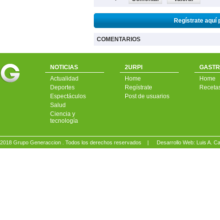
Regístrate aquí 
COMENTARIOS
NOTICIAS
2URPI
GASTR
Actualidad
Home
Home
Deportes
Regístrate
Receta
Espectáculos
Post de usuarios
Salud
Ciencia y
tecnología
2018 Grupo Generaccion . Todos los derechos reservados |
Desarrollo Web: Luis A.