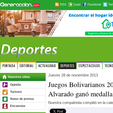
RSS
2urpi
Facebook
Twi
PORTADA
EDITORIAL
ACTUALIDAD
DEPORTES
ESPECTÁCULOS
TECN
Jueves 28 de noviembre 2013
Nuestros sitios
Juegos Bolivarianos 20
Opinión
Alvarado ganó medalla
Turismo
Notas de prensa
Nuestra compatriota compitió en la cate
Encuestas