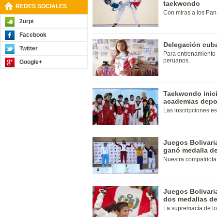
taekwondo
REDES SOCIALES
Con miras a los Pan
2urpi
Facebook
Delegación cub
Twitter
Para entrenamiento 
peruanos.
Google+
Taekwondo inici
academias depo
Las inscripciones es
Juegos Bolivari
ganó medalla d
Nuestra compatriota 
Juegos Bolivar
dos medallas de
La supremacía de los