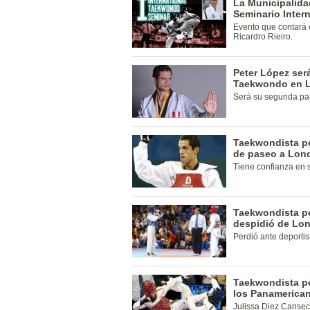
La Municipalidad
Seminario Inter
Evento que contará 
Ricardro Rieiro.
Peter López ser
Taekwondo en L
Será su segunda par
Taekwondista pe
de paseo a Lon
Tiene confianza en 
Taekwondista pe
despidió de Lo
Perdió ante deportis
Taekwondista pe
los Panamerica
Julissa Diez Canseco