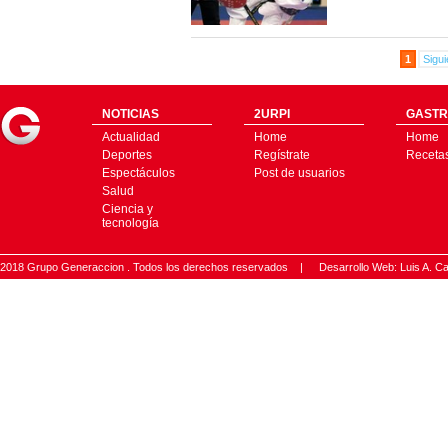
1
Sigui
NOTICIAS
2URPI
GASTR
Actualidad
Home
Home
Deportes
Regístrate
Receta
Espectáculos
Post de usuarios
Salud
Ciencia y
tecnología
2018 Grupo Generaccion . Todos los derechos reservados |
Desarrollo Web: Luis A.