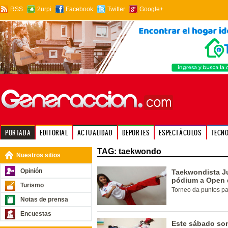
RSS
2urpi
Facebook
Twitter
Google+
PORTADA
EDITORIAL
ACTUALIDAD
DEPORTES
ESPECTÁCULOS
TECN
TAG: taekwondo
Nuestros sitios
Opinión
Taekwondista Ju
pódium a Open 
Turismo
Torneo da puntos pa
Notas de prensa
Encuestas
Este sábado son