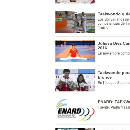
Taekwondo quiere
Los Bolivarianos se 
competencias de Ta
Trujillo.
Julissa Diez Ca
2016
En noviembre competi
Taekwondo peru
bronce
En I Juegos Sudame
ENARD: TAEKW
Fuente: Paula Mazzu