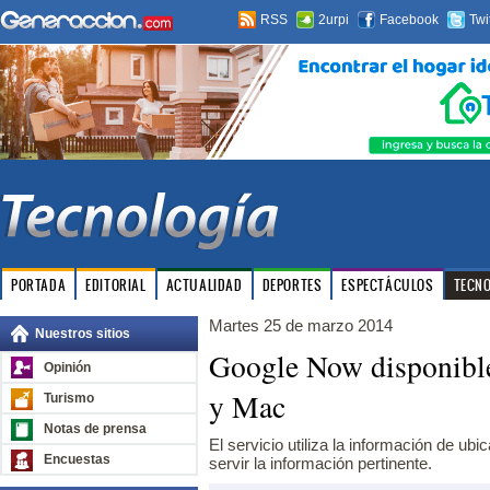
RSS
2urpi
Facebook
Twi
PORTADA
EDITORIAL
ACTUALIDAD
DEPORTES
ESPECTÁCULOS
TECN
Martes 25 de marzo 2014
Nuestros sitios
Google Now disponible
Opinión
y Mac
Turismo
Notas de prensa
El servicio utiliza la información de ubi
Encuestas
servir la información pertinente.