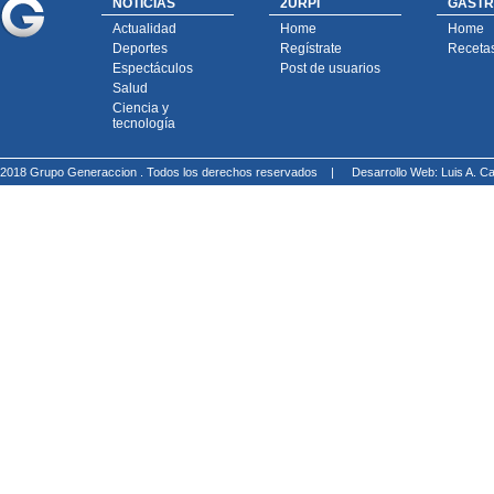
NOTICIAS
2URPI
GASTR
Actualidad
Home
Home
Deportes
Regístrate
Receta
Espectáculos
Post de usuarios
Salud
Ciencia y
tecnología
2018 Grupo Generaccion . Todos los derechos reservados |
Desarrollo Web: Luis A.