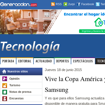
RSS
2urpi
Facebook
Twi
PORTADA
EDITORIAL
ACTUALIDAD
DEPORTES
ESPECTÁCULOS
TECN
Jueves 18 de junio 2015
Nuestros sitios
Vive la Copa América y
Opinión
Turismo
Samsung
Notas de prensa
Y es que para ellos Samsung actualiza l
Encuestas
disponible de manera gratuita para Sm