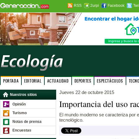
RSS
2urpi
Facebook
Twi
PORTADA
EDITORIAL
ACTUALIDAD
DEPORTES
ESPECTÁCULOS
TECN
Jueves 22 de octubre 2015
Nuestros sitios
Importancia del uso rac
Opinión
Turismo
El mundo moderno se caracteriza por el 
tecnológico.
Notas de prensa
Encuestas