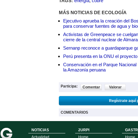
TAGS:
energía
,
cobre
MÁS NOTICIAS DE ECOLOGÍA
Ejecutivo aprueba la creación del Bo
para conservar fuentes de agua y bio
Activistas de Greenpeace se cuelgan 
cierre de la central nuclear de Almar
Sernanp reconoce a guardaparque ga
Perú presenta en la ONU el proyecto
Conservación en el Parque Nacional C
la Amazonía peruana
Participa:
Comentar
Valorar
Regístrate aquí 
COMENTARIOS
NOTICIAS
2URPI
GASTR
Actualidad
Home
Home