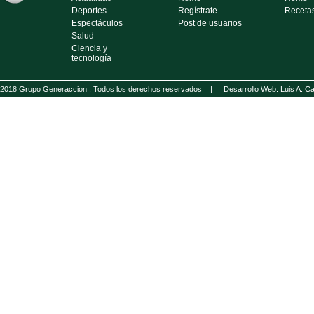
Deportes
Regístrate
Receta
Espectáculos
Post de usuarios
Salud
Ciencia y
tecnología
2018 Grupo Generaccion . Todos los derechos reservados |
Desarrollo Web: Luis A.