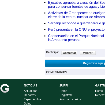
Ejecutivo aprueba la creación del Bo
para conservar fuentes de agua y bio
Activistas de Greenpeace se cuelgan 
cierre de la central nuclear de Almar
Sernanp reconoce a guardaparque ga
Perú presenta en la ONU el proyecto
Conservación en el Parque Nacional C
la Amazonía peruana
Participa:
Comentar
Valorar
Regístrate aquí 
COMENTARIOS
NOTICIAS
2URPI
GASTR
Actualidad
Home
Home
Deportes
Regístrate
Receta
Espectáculos
Post de usuarios
Salud