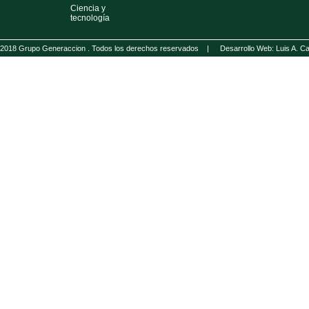
Ciencia y
tecnología
2018 Grupo Generaccion . Todos los derechos reservados |
Desarrollo Web: Luis A.