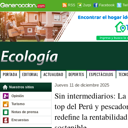
RSS
2urpi
Facebook
Twi
PORTADA
EDITORIAL
ACTUALIDAD
DEPORTES
ESPECTÁCULOS
TECN
Jueves 11 de diciembre 2025
Nuestros sitios
Sin intermediarios: La 
Opinión
top del Perú y pescado
Turismo
Notas de prensa
redefine la rentabilida
Encuestas
sostenible