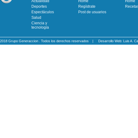
Actualidad
Home
Home
Deportes
Regístrate
Receta
Espectáculos
Post de usuarios
Salud
Ciencia y
tecnología
2018 Grupo Generaccion . Todos los derechos reservados |
Desarrollo Web: Luis A.