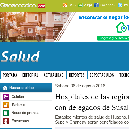
RSS
2urpi
Facebook
Twi
PORTADA
EDITORIAL
ACTUALIDAD
DEPORTES
ESPECTÁCULOS
TECN
Sábado 06 de agosto 2016
Nuestros sitios
Hospitales de las regi
Opinión
con delegados de Susa
Turismo
Notas de prensa
Establecimientos de salud de Huacho, 
Encuestas
Supe y Chancay serán beneficiados co