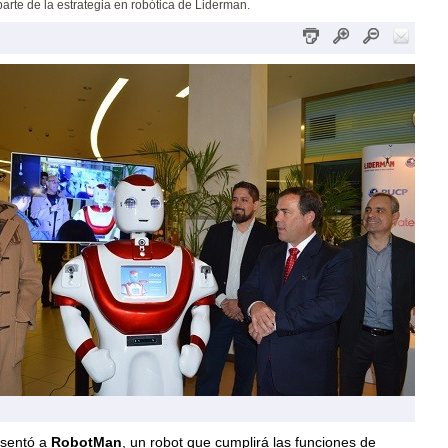
arte de la estrategia en robótica de Liderman.
esentó a
RobotMan
, un robot que cumplirá las funciones de