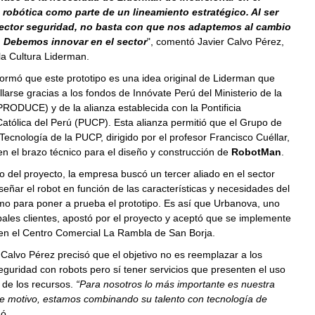
robótica como parte de un lineamiento estratégico. Al ser
 sector seguridad, no basta con que nos adaptemos al cambio
. Debemos innovar en el sector
", comentó Javier Calvo Pérez,
la Cultura Liderman.
ormó que este prototipo es una idea original de Liderman que
larse gracias a los fondos de Innóvate Perú del Ministerio de la
RODUCE) y de la alianza establecida con la Pontificia
atólica del Perú (PUCP). Esta alianza permitió que el Grupo de
Tecnología de la PUCP, dirigido por el profesor Francisco Cuéllar,
en el brazo técnico para el diseño y construcción de
RobotMan
.
io del proyecto, la empresa buscó un tercer aliado en el sector
diseñar el robot en función de las características y necesidades del
mo para poner a prueba el prototipo. Es así que Urbanova, uno
pales clientes, apostó por el proyecto y aceptó que se implemente
 en el Centro Comercial La Rambla de San Borja.
 Calvo Pérez precisó que el objetivo no es reemplazar a los
guridad con robots pero sí tener servicios que presenten el uso
 de los recursos.
“Para nosotros lo más importante es nuestra
se motivo, estamos combinando su talento con tecnología de
ó.