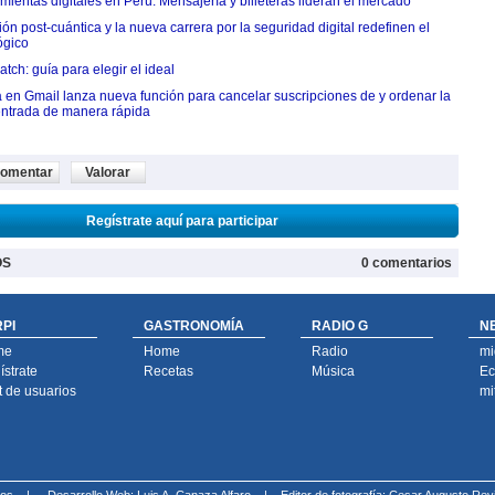
ientas digitales en Perú: Mensajería y billeteras lideran el mercado
n post-cuántica y la nueva carrera por la seguridad digital redefinen el
ógico
tch: guía para elegir el ideal
 en Gmail lanza nueva función para cancelar suscripciones de y ordenar la
ntrada de manera rápida
omentar
Valorar
Regístrate aquí para participar
OS
0 comentarios
PI
GASTRONOMÍA
RADIO G
N
me
Home
Radio
mi
strate
Recetas
Música
Ec
t de usuarios
mi