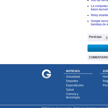
Uso de herram
La computació
futuro tecnol
Reloj smartwa
Google lanza
bandeja de e
Participa:
C
COMENTARI
NOTICIAS
2UR
Actualidad
Ho
Deportes
Regí
Espectáculos
Pos
Salud
Ciencia y
tecnología