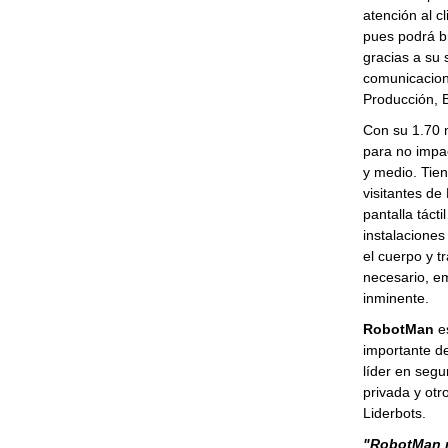
atención al c
pues podrá br
gracias a su 
comunicacione
Producción, 
Con su 1.70 m
para no impa
y medio. Tien
visitantes de
pantalla tácti
instalaciones
el cuerpo y t
necesario, em
inminente.
RobotMan
es
importante de
líder en segur
privada y otr
Liderbots.
"RobotMan n