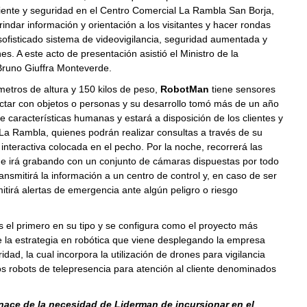
liente y seguridad en el Centro Comercial La Rambla San Borja,
indar información y orientación a los visitantes y hacer rondas
sofisticado sistema de videovigilancia, seguridad aumentada y
s. A este acto de presentación asistió el Ministro de la
Bruno Giuffra Monteverde.
etros de altura y 150 kilos de peso,
RobotMan
tiene sensores
ctar con objetos o personas y su desarrollo tomó más de un año
e características humanas y estará a disposición de los clientes y
 La Rambla, quienes podrán realizar consultas a través de su
l interactiva colocada en el pecho. Por la noche, recorrerá las
 e irá grabando con un conjunto de cámaras dispuestas por todo
ransmitirá la información a un centro de control y, en caso de ser
itirá alertas de emergencia ante algún peligro o riesgo
 el primero en su tipo y se configura como el proyecto más
 la estrategia en robótica que viene desplegando la empresa
idad, la cual incorpora la utilización de drones para vigilancia
os robots de telepresencia para atención al cliente denominados
ace de la necesidad de Liderman de incursionar en el