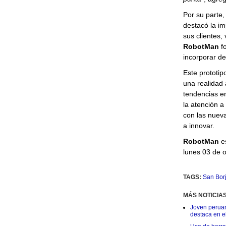
Por su parte
destacó la im
sus clientes, 
RobotMan
fo
incorporar d
Este prototip
una realidad 
tendencias en 
la atención a
con las nuev
a innovar.
RobotMan
es
lunes 03 de o
TAGS:
San Bor
MÁS NOTICIA
Joven peruan
destaca en e