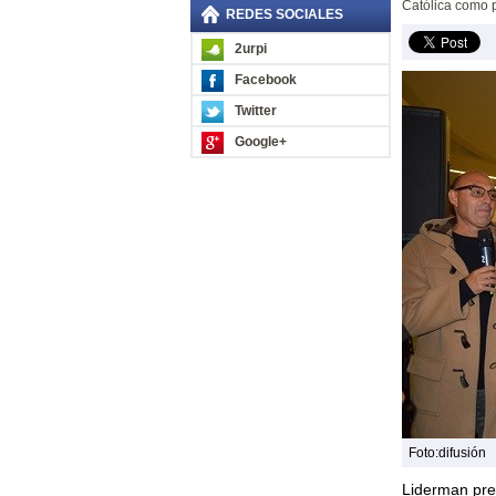
Católica como p
REDES SOCIALES
2urpi
Facebook
Twitter
Google+
Foto:difusión
Liderman pr