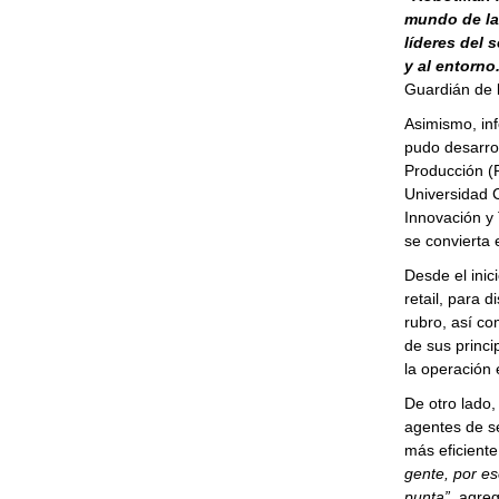
mundo de la 
líderes del
y al entorno
Guardián de 
Asimismo, inf
pudo desarrol
Producción (P
Universidad C
Innovación y 
se convierta 
Desde el inic
retail, para 
rubro, así co
de sus princi
la operación
De otro lado,
agentes de se
más eficiente
gente, por e
punta”
, agreg