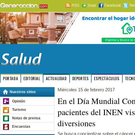
RSS
2urpi
Facebook
Twi
PORTADA
EDITORIAL
ACTUALIDAD
DEPORTES
ESPECTÁCULOS
TECN
Miércoles 15 de febrero 2017
Nuestros sitios
En el Día Mundial Cont
Opinión
pacientes del INEN vis
Turismo
Notas de prensa
diversiones
Encuestas
Se busca concientizar sobre el cáncer 