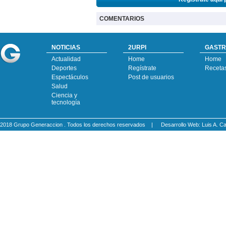
COMENTARIOS
NOTICIAS
2URPI
GASTR
Actualidad
Home
Home
Deportes
Regístrate
Receta
Espectáculos
Post de usuarios
Salud
Ciencia y
tecnología
2018 Grupo Generaccion . Todos los derechos reservados |
Desarrollo Web: Luis A.