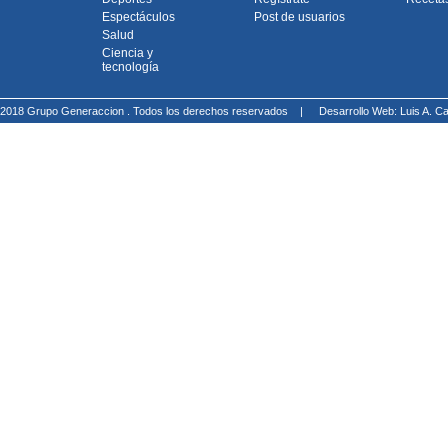
Espectáculos
Post de usuarios
Salud
Ciencia y
tecnología
2018 Grupo Generaccion . Todos los derechos reservados |
Desarrollo Web: Luis A.