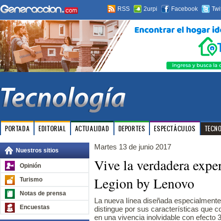
RSS
2urpi
Facebook
Twi
PORTADA
EDITORIAL
ACTUALIDAD
DEPORTES
ESPECTÁCULOS
TECN
Martes 13 de junio 2017
Nuestros sitios
Vive la verdadera expe
Opinión
Legion by Lenovo
Turismo
Notas de prensa
La nueva línea diseñada especialment
Encuestas
distingue por sus características que c
en una vivencia inolvidable con efecto