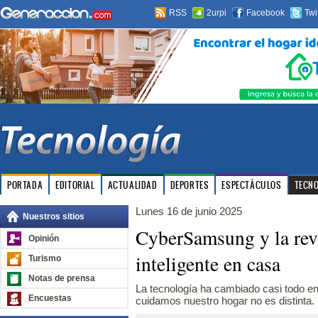
RSS
2urpi
Facebook
Twi
PORTADA
EDITORIAL
ACTUALIDAD
DEPORTES
ESPECTÁCULOS
TECN
Lunes 16 de junio 2025
Nuestros sitios
CyberSamsung y la rev
Opinión
inteligente en casa
Turismo
Notas de prensa
La tecnología ha cambiado casi todo en 
Encuestas
cuidamos nuestro hogar no es distinta.