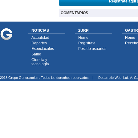
Regístrate aquí 
COMENTARIOS
NOTICIAS
2URPI
GASTR
Actualidad
Home
Home
Deportes
Regístrate
Receta
Espectáculos
Post de usuarios
Salud
Ciencia y
tecnología
2018 Grupo Generaccion . Todos los derechos reservados |
Desarrollo Web: Luis A.