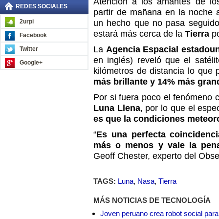
Atención a los amantes de lo
REDES SOCIALES
partir de mañana en la noche al
2urpi
un hecho que no pasa seguido
estará más cerca de la
Tierra
po
Facebook
La
Agencia Espacial estadou
Twitter
en inglés) reveló que el satél
Google+
kilómetros de distancia lo qu
más brillante y 14% más gran
Por si fuera poco el fenómeno c
Luna Llena
, por lo que el esp
es que la condiciones meteoro
“
Es una perfecta coincidenc
más o menos y vale la pena
Geoff Chester, experto del Obs
TAGS:
Luna
,
Nasa
,
Tierra
MÁS NOTICIAS DE TECNOLOGÍA
Joven peruano crea robot social para