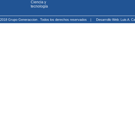
Ciencia y
tecnología
2018 Grupo Generaccion . Todos los derechos reservados |
Desarrollo Web: Luis A.