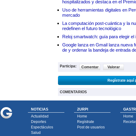
hospitalizados y destaca en el Premi
Uso de herramientas digitales en Perú:
mercado
La computación post-cuántica y la nue
redefinen el futuro tecnológico
Reloj smartwatch: guía para elegir el 
Google lanza en Gmail lanza nueva f
de y ordenar la bandeja de entrada d
Participa:
Comentar
Valorar
Regístrate aquí 
COMENTARIOS
NOTICIAS
2URPI
GASTR
Actualidad
Home
Home
Deportes
Regístrate
Receta
Espectáculos
Post de usuarios
Salud