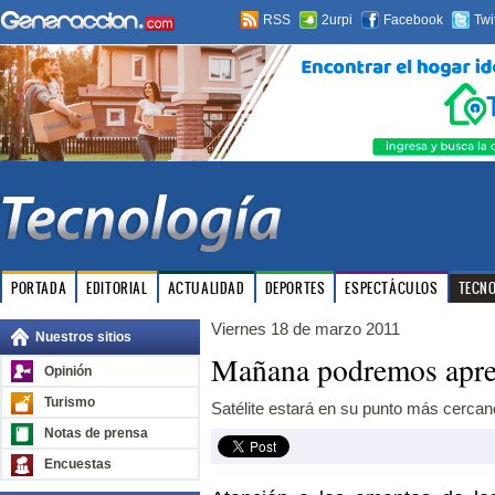
RSS
2urpi
Facebook
Twi
PORTADA
EDITORIAL
ACTUALIDAD
DEPORTES
ESPECTÁCULOS
TECN
Viernes 18 de marzo 2011
Nuestros sitios
Mañana podremos apre
Opinión
Turismo
Satélite estará en su punto más cercan
Notas de prensa
Encuestas