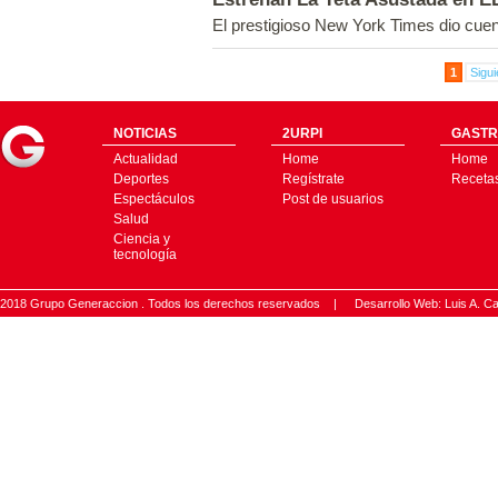
El prestigioso New York Times dio cuen
1
Sigui
NOTICIAS
2URPI
GASTR
Actualidad
Home
Home
Deportes
Regístrate
Receta
Espectáculos
Post de usuarios
Salud
Ciencia y
tecnología
2018 Grupo Generaccion . Todos los derechos reservados |
Desarrollo Web: Luis A.