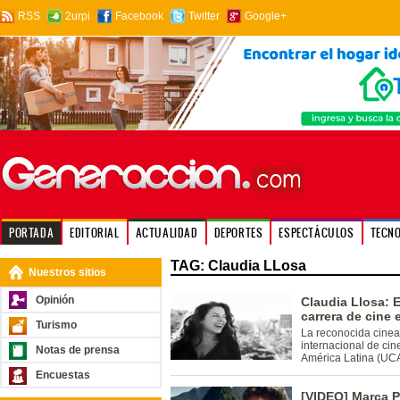
RSS
2urpi
Facebook
Twitter
Google+
PORTADA
EDITORIAL
ACTUALIDAD
DEPORTES
ESPECTÁCULOS
TECN
TAG: Claudia LLosa
Nuestros sitios
Opinión
Claudia Llosa: 
carrera de cine
Turismo
La reconocida cineas
internacional de cin
Notas de prensa
América Latina (UC
Encuestas
[VIDEO] Marca P