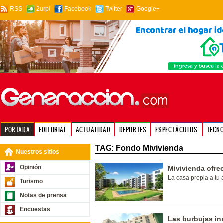
RSS
2urpi
Facebook
Twitter
Google+
PORTADA
EDITORIAL
ACTUALIDAD
DEPORTES
ESPECTÁCULOS
TECN
TAG: Fondo Mivivienda
Nuestros sitios
Opinión
Mivivienda ofrec
La casa propia a tu 
Turismo
Notas de prensa
Encuestas
Las burbujas in