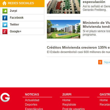
especulación
REDES SOCIALES
Así lo señaló el Ge
Gerardo Freiberg.
2urpi
Facebook
Ministerio de V
Twitter
Mivivienda tend
Si el plazo vence lo
Google+
programa.
Créditos Mivivienda crecieron 135% e
El Estado desembolsó casi 600 millones de nu
1
Sigui
NOTICIAS
2URPI
GASTR
Actualidad
Home
Home
Deportes
Regístrate
Receta
Espectáculos
Post de usuarios