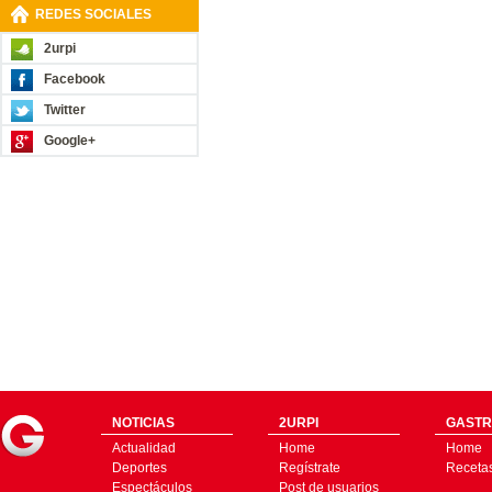
REDES SOCIALES
2urpi
Facebook
Twitter
Google+
NOTICIAS
2URPI
GASTR
Actualidad
Home
Home
Deportes
Regístrate
Receta
Espectáculos
Post de usuarios