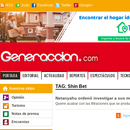
RSS
2urpi
Facebook
Twitter
Google+
PORTADA
EDITORIAL
ACTUALIDAD
DEPORTES
ESPECTÁCULOS
TECN
TAG: Shin Bet
Nuestros sitios
Opinión
Netanyahu ordenó investigar a sus m
Quiere acabar con las filtraciones que se prod
Turismo
Notas de prensa
1
Sigui
Encuestas