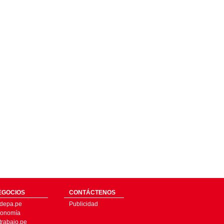
EGOCIOS
CONTÁCTENOS
depa.pe
Publicidad
onomía
trabajo.pe