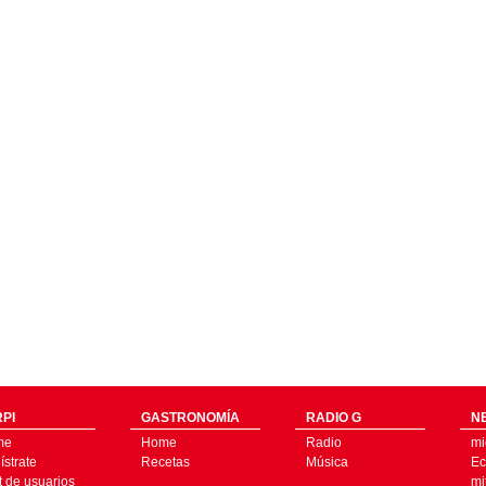
PI
GASTRONOMÍA
RADIO G
N
me
Home
Radio
mi
strate
Recetas
Música
Ec
t de usuarios
mi