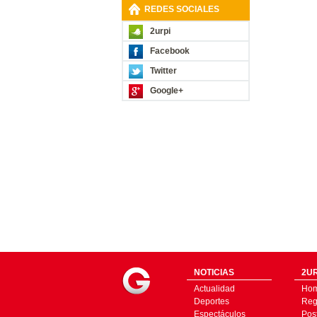
REDES SOCIALES
2urpi
Facebook
Twitter
Google+
NOTICIAS
2UR
Actualidad
Ho
Deportes
Regí
Espectáculos
Pos