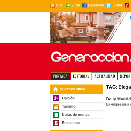
RSS
2urpi
Facebook
Twitter
PORTADA
EDITORIAL
ACTUALIDAD
DEPOR
TAG: Elega
Nuestros sitios
Opinión
Delly Madri
La empresaria q
Turismo
Notas de prensa
Encuestas