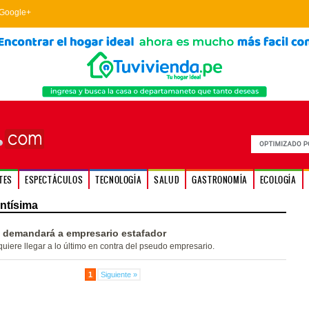
Google+
TES
ESPECTÁCULOS
TECNOLOGÍA
SALUD
GASTRONOMÍA
ECOLOGÍA
ntísima
d demandará a empresario estafador
uiere llegar a lo último en contra del pseudo empresario.
1
Siguiente »