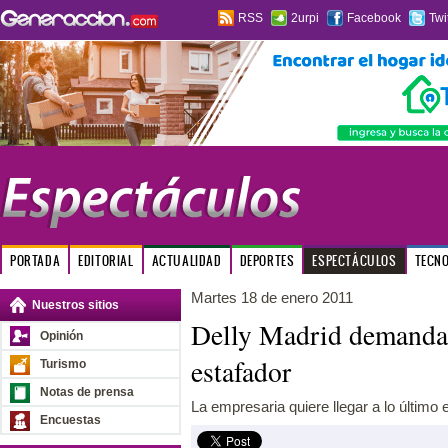
RSS
2urpi
Facebook
Twi
PORTADA
EDITORIAL
ACTUALIDAD
DEPORTES
ESPECTÁCULOS
TECN
Martes 18 de enero 2011
Nuestros sitios
Delly Madrid demandar
Opinión
estafador
Turismo
Notas de prensa
La empresaria quiere llegar a lo último
Encuestas