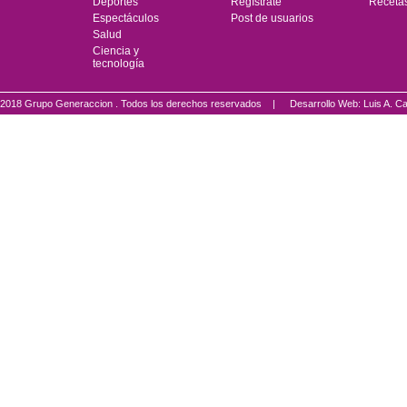
Deportes
Regístrate
Receta
Espectáculos
Post de usuarios
Salud
Ciencia y
tecnología
2018 Grupo Generaccion . Todos los derechos reservados |
Desarrollo Web: Luis A.