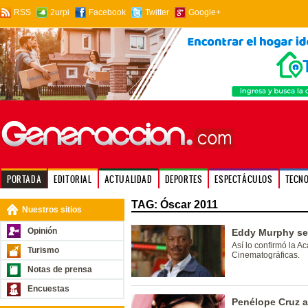
RSS
2urpi
Facebook
Twitter
Google+
PORTADA
EDITORIAL
ACTUALIDAD
DEPORTES
ESPECTÁCULOS
TECN
TAG: Óscar 2011
Nuestros sitios
Opinión
Eddy Murphy ser
Así lo confirmó la A
Turismo
Cinematográficas.
Notas de prensa
Encuestas
Penélope Cruz a