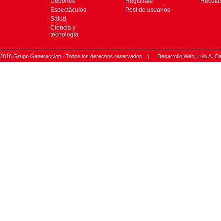
Deportes
Regístrate
Receta
Espectáculos
Post de usuarios
Salud
Ciencia y
tecnología
2018 Grupo Generaccion . Todos los derechos reservados |
Desarrollo Web: Luis A.