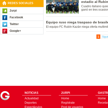
estadio al Rubi
REDES SOCIALES
Cuadro italiano qui
ganó en tres ocasio
2urpi
Facebook
Equipo ruso niega traspaso de brasi
Twitter
El equipo FC Rubín Kazán niega oferta multimil
Google+
1
Sigui
NOTICIAS
2URPI
GASTR
Actualidad
Home
Home
Deportes
Regístrate
Receta
Espectáculos
Post de usuarios