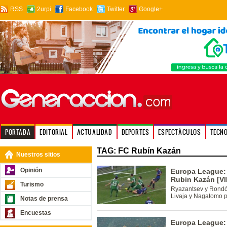
RSS
2urpi
Facebook
Twitter
Google+
PORTADA
EDITORIAL
ACTUALIDAD
DEPORTES
ESPECTÁCULOS
TECN
TAG: FC Rubín Kazán
Nuestros sitios
Opinión
Europa League: I
Rubin Kazán [V
Turismo
Ryazantsev y Rondón
Livaja y Nagatomo pa
Notas de prensa
Encuestas
Europa League: 