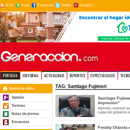
RSS
2urpi
Facebook
Twitter
Google+
PORTADA
EDITORIAL
ACTUALIDAD
DEPORTES
ESPECTÁCULOS
TECN
TAG: Santiago Fujimori
Nuestros sitios
Opinión
Santiago Fujimor
depresión"
Turismo
Además, expresó que
culpa del gobierno a
Notas de prensa
Encuestas
Freddy Otárola