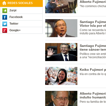
Alberto Fujimor
REDES SOCIALES
"No comimos chicharr
2urpi
Facebook
Santiago Fujimo
Twitter
Víctor Isla por 
Como se recuerda la 
Google+
indulto para Alberto
Santiago Fujimo
tiene cáncer ter
Político cree sin em
a una "reconciliació
Keiko Fujimori p
Iría en contra de lo 
Alberto Fujimori
indulto humanit
Pero su familia de to