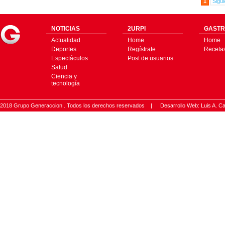
1
Sigui
NOTICIAS
2URPI
GASTR
Actualidad
Home
Home
Deportes
Regístrate
Receta
Espectáculos
Post de usuarios
Salud
Ciencia y
tecnología
2018 Grupo Generaccion . Todos los derechos reservados |
Desarrollo Web: Luis A.