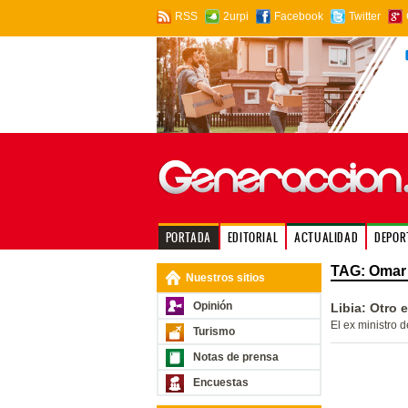
RSS
2urpi
Facebook
Twitter
PORTADA
EDITORIAL
ACTUALIDAD
DEPOR
TAG: Omar 
Nuestros sitios
Opinión
Libia: Otro 
El ex ministro 
Turismo
Notas de prensa
Encuestas