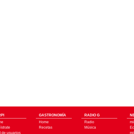
PI
GASTRONOMÍA
RADIO G
N
me
Home
Radio
mi
strate
Recetas
Música
Ec
t de usuarios
mi