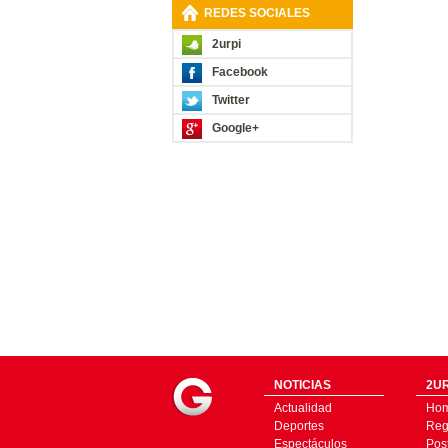
REDES SOCIALES
2urpi
Facebook
Twitter
Google+
NOTICIAS
2UR
Actualidad
Ho
Deportes
Regí
Espectáculos
Pos