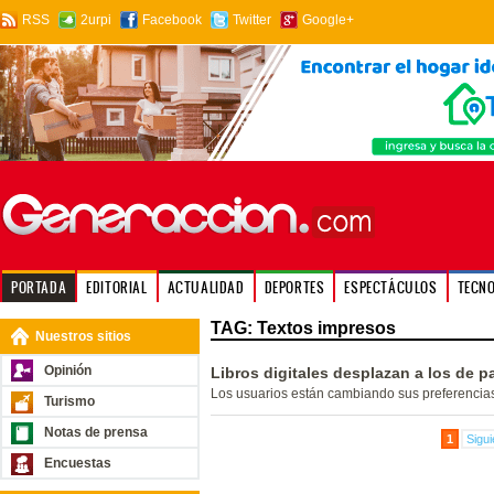
RSS
2urpi
Facebook
Twitter
Google+
PORTADA
EDITORIAL
ACTUALIDAD
DEPORTES
ESPECTÁCULOS
TECN
TAG: Textos impresos
Nuestros sitios
Opinión
Libros digitales desplazan a los de 
Los usuarios están cambiando sus preferencia
Turismo
Notas de prensa
1
Sigui
Encuestas