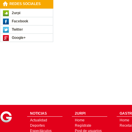
REDES SOCIALES
2urpi
Facebook
Twitter
Google+
NOTICIAS
2URPI
GASTR
Actualidad
Home
Home
Deportes
Regístrate
Receta
Espectáculos
Post de usuarios