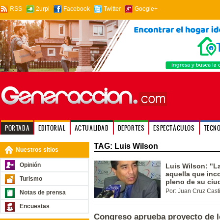
RSS
2urpi
Facebook
Twitter
Google+
PORTADA
EDITORIAL
ACTUALIDAD
DEPORTES
ESPECTÁCULOS
TECN
TAG: Luis Wilson
Nuestros sitios
Opinión
Luis Wilson: "La
aquella que inco
Turismo
pleno de su ciu
Por: Juan Cruz Cast
Notas de prensa
Encuestas
Congreso aprueba proyecto de le