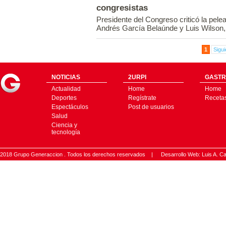
congresistas
Presidente del Congreso criticó la pelea
Andrés García Belaúnde y Luis Wilson, 
1
Sigui
NOTICIAS
2URPI
GASTR
Actualidad
Home
Home
Deportes
Regístrate
Receta
Espectáculos
Post de usuarios
Salud
Ciencia y
tecnología
2018 Grupo Generaccion . Todos los derechos reservados |
Desarrollo Web: Luis A.