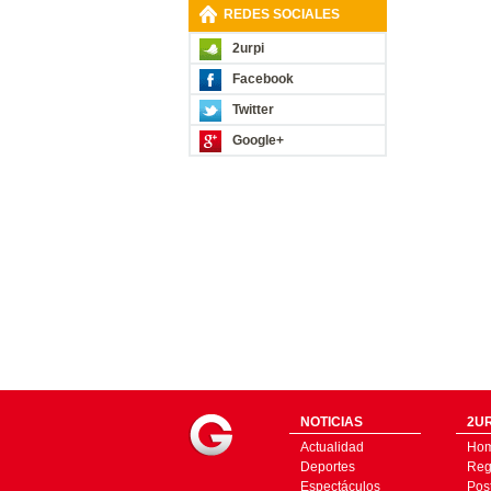
REDES SOCIALES
2urpi
Facebook
Twitter
Google+
NOTICIAS
2UR
Actualidad
Ho
Deportes
Regí
Espectáculos
Pos