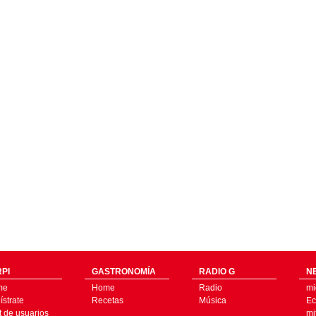
PI
GASTRONOMÍA
RADIO G
N
me
Home
Radio
mi
strate
Recetas
Música
Ec
t de usuarios
mi