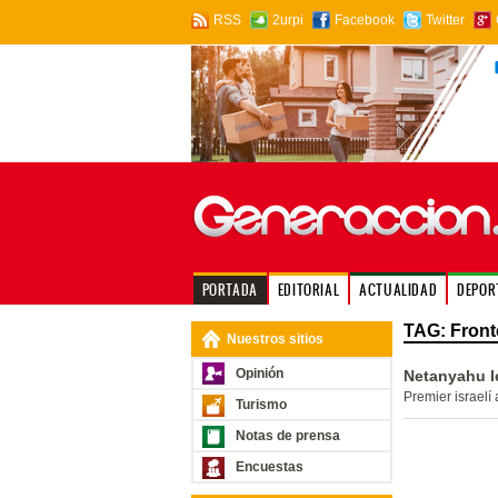
RSS
2urpi
Facebook
Twitter
PORTADA
EDITORIAL
ACTUALIDAD
DEPOR
TAG: Front
Nuestros sitios
Opinión
Netanyahu l
Premier israelí
Turismo
Notas de prensa
Encuestas