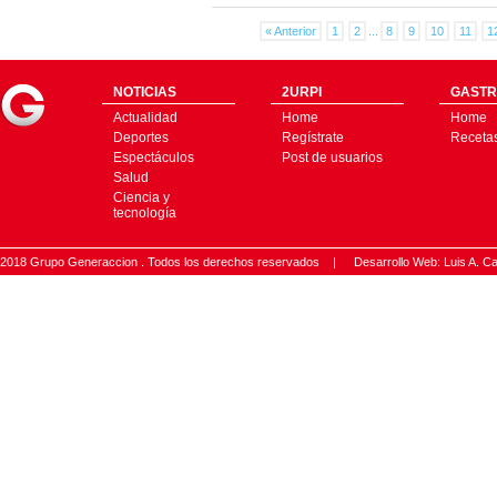
« Anterior
1
2
...
8
9
10
11
1
NOTICIAS
2URPI
GASTR
Actualidad
Home
Home
Deportes
Regístrate
Receta
Espectáculos
Post de usuarios
Salud
Ciencia y
tecnología
2018 Grupo Generaccion . Todos los derechos reservados |
Desarrollo Web: Luis A.