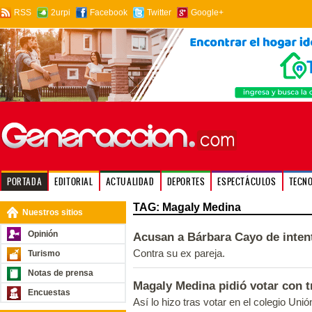
RSS
2urpi
Facebook
Twitter
Google+
PORTADA
EDITORIAL
ACTUALIDAD
DEPORTES
ESPECTÁCULOS
TECN
TAG: Magaly Medina
Nuestros sitios
Opinión
Acusan a Bárbara Cayo de inten
Contra su ex pareja.
Turismo
Notas de prensa
Magaly Medina pidió votar con t
Encuestas
Así lo hizo tras votar en el colegio Un