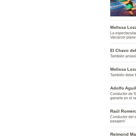
Melissa Loza
La espectacular
Valcárcel plane
El Chavo del
También arrasó
Melissa Loz
También debe ba
Adolfo Aguil
Conductor de 'El
ganarle en el ra
Raúl Romero 
Conductor del e
pasajero'.
Reimond Man