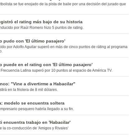
tbolista se fue enojado de la pista de baile por una decisión del jurado que
egistró el rating más bajo de su historia
nducido por Raúl Romero hizo 5 puntos de rating.
no pudo con 'El último pasajero'
do por Adolfo Aguilar superó en más de cinco puntos de ráting al programa
o.
no puede en el rating con 'El último pasajero'
Frecuencia Latina superó por 10 puntos al espacio de América TV.
co: "Vine a divertirme a Habacilar"
tirá en la friolera de 8 mil dólares.
a: modelo se encuentra soltera
presario pesquero habría llegado a su fin.
ti encuentra trabajo en 'Habacilar'
 la co-conducción de 'Amigos y Rivales'