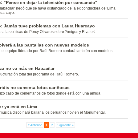
 "Pense en dejar la televisión por cansancio"
abacilar' negó que se haya distanciado de la ex conductora de 'Lima
Huarcayo.
: Jamás tuve problemas con Laura Huarcayo
 a las críticas de Percy Olivares sobre 'Amigos y Rivales'.
volverá a las pantallas con nuevas modelos
n el equipo liderado por Raúl Romero contará también con modelos
za no va más en Habacilar
ucturación total del programa de Raúl Romero.
ridis no comenta fotos cariñosas
izo caso de comentarios de fotos donde está con una amiga.
r ya está en Lima
música disco hará bailar a los peruanos hoy en el Monumental.
« Anterior
1
2
Siguiente »