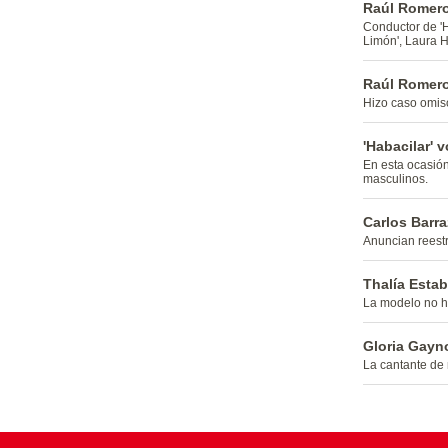
Raúl Romero:
Conductor de 'H
Limón', Laura 
Raúl Romero
Hizo caso omiso
'Habacilar' 
En esta ocasió
masculinos.
Carlos Barra
Anuncian reestr
Thalía Estab
La modelo no h
Gloria Gayno
La cantante de 