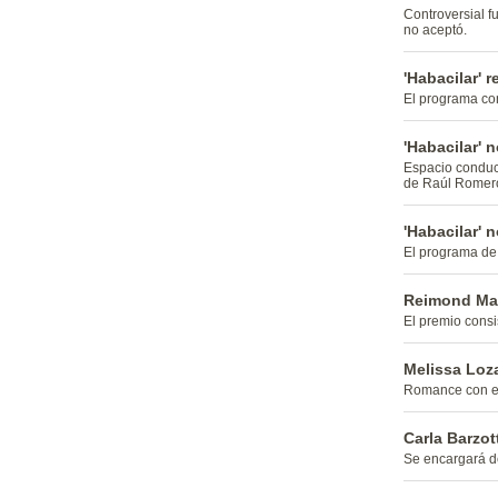
Controversial fu
no aceptó.
'Habacilar' r
El programa co
'Habacilar' 
Espacio conduci
de Raúl Romer
'Habacilar' 
El programa de 
Reimond Man
El premio consis
Melissa Loz
Romance con em
Carla Barzot
Se encargará de