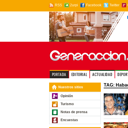
RSS
2urpi
Facebook
Twitter
PORTADA
EDITORIAL
ACTUALIDAD
DEPOR
TAG: Habac
Nuestros sitios
Opinión
Turismo
Notas de prensa
Encuestas