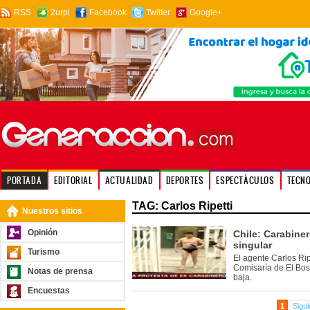
RSS
2urpi
Facebook
Twitter
Google+
PORTADA
EDITORIAL
ACTUALIDAD
DEPORTES
ESPECTÁCULOS
TECN
TAG: Carlos Ripetti
Nuestros sitios
Opinión
Chile: Carabine
singular
Turismo
El agente Carlos Ripe
Comisaría de El Bos
Notas de prensa
baja.
Encuestas
1
Sigui