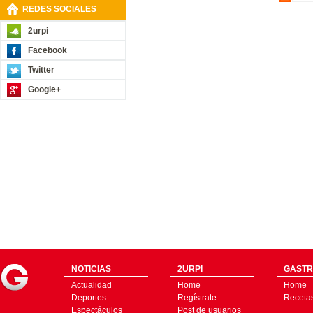
REDES SOCIALES
2urpi
Facebook
Twitter
Google+
NOTICIAS
2URPI
GASTR
Actualidad
Home
Home
Deportes
Regístrate
Receta
Espectáculos
Post de usuarios