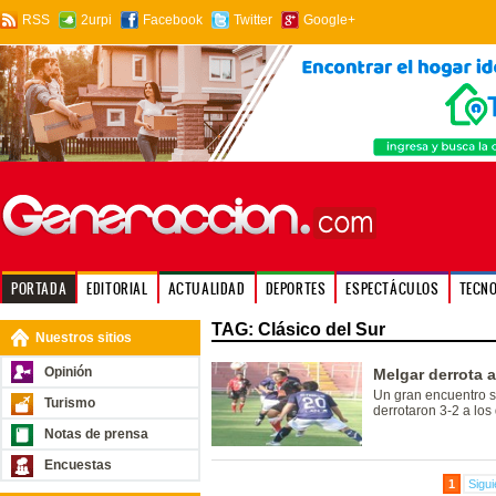
RSS
2urpi
Facebook
Twitter
Google+
PORTADA
EDITORIAL
ACTUALIDAD
DEPORTES
ESPECTÁCULOS
TECN
TAG: Clásico del Sur
Nuestros sitios
Opinión
Melgar derrota a
Un gran encuentro s
Turismo
derrotaron 3-2 a lo
Notas de prensa
Encuestas
1
Sigui