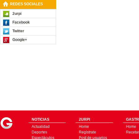
REDES SOCIALES
2urpi
Facebook
Twitter
Google+
NOTICIAS
2URPI
GASTR
Actualidad
Home
Home
Deportes
Regístrate
Receta
Espectáculos
Post de usuarios