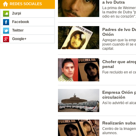
a Ivo Dutra
REDES SOCIALES
La prima de Weimer
la madre de Dutra "
2urpi
odio en su corazón".
Facebook
Padres de Ivo D
Twitter
Orión
Google+
Agregan que la empr
joven cuando él se 
capital.
Chofer que atrop
penal
Fue recluido en el c
Empresa Orión p
circulación
Así lo advirtió el al
Realizarán suba
Centro de la Imagen
alumnos.