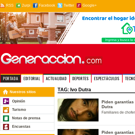
RSS
2urpi
Facebook
Twitter
Google+
PORTADA
EDITORIAL
ACTUALIDAD
DEPORTES
ESPECTÁCULOS
TECN
TAG: Ivo Dutra
Nuestros sitios
Opinión
Piden garantías 
Dutra
Turismo
Familiares de chofer
Notas de prensa
Encuestas
Piden garantías 