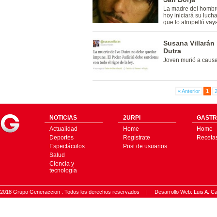
La madre del hombr
hoy iniciará su luch
que lo atropelló vay
Susana Villarán 
Dutra
Joven murió a causa
« Anterior
1
NOTICIAS
2URPI
GASTR
Actualidad
Home
Home
Deportes
Regístrate
Receta
Espectáculos
Post de usuarios
Salud
Ciencia y
tecnología
2018 Grupo Generaccion . Todos los derechos reservados |
Desarrollo Web: Luis A.