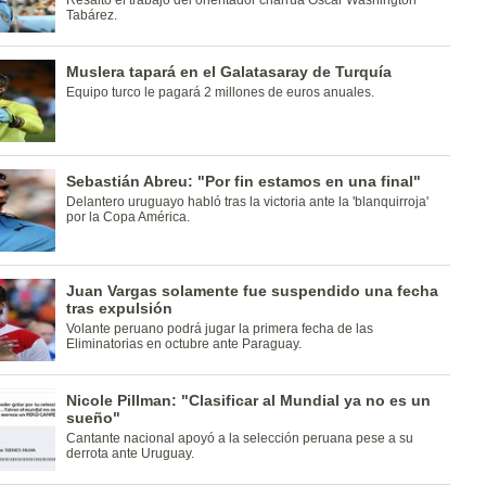
Resaltó el trabajo del orientador charrúa Oscar Washington
Tabárez.
Muslera tapará en el Galatasaray de Turquía
Equipo turco le pagará 2 millones de euros anuales.
Sebastián Abreu: "Por fin estamos en una final"
Delantero uruguayo habló tras la victoria ante la 'blanquirroja'
por la Copa América.
Juan Vargas solamente fue suspendido una fecha
tras expulsión
Volante peruano podrá jugar la primera fecha de las
Eliminatorias en octubre ante Paraguay.
Nicole Pillman: "Clasificar al Mundial ya no es un
sueño"
Cantante nacional apoyó a la selección peruana pese a su
derrota ante Uruguay.