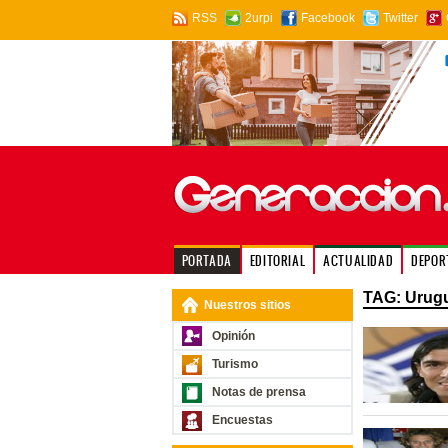
RSS
2urpi
Facebook
Twitter
PORTADA
EDITORIAL
ACTUALIDAD
DEPOR
TAG: Urug
Nuestros sitios
Opinión
Turismo
Notas de prensa
Encuestas