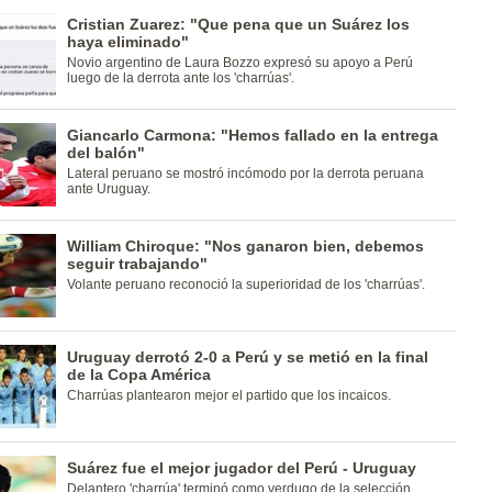
Cristian Zuarez: "Que pena que un Suárez los
haya eliminado"
Novio argentino de Laura Bozzo expresó su apoyo a Perú
luego de la derrota ante los 'charrúas'.
Giancarlo Carmona: "Hemos fallado en la entrega
del balón"
Lateral peruano se mostró incómodo por la derrota peruana
ante Uruguay.
William Chiroque: "Nos ganaron bien, debemos
seguir trabajando"
Volante peruano reconoció la superioridad de los 'charrúas'.
Uruguay derrotó 2-0 a Perú y se metió en la final
de la Copa América
Charrúas plantearon mejor el partido que los incaicos.
Suárez fue el mejor jugador del Perú - Uruguay
Delantero 'charrúa' terminó como verdugo de la selección