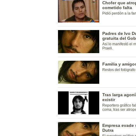
Chofer que atrop
cometido falta
Pidió perdón a la fam
Padres de Ivo Du
gratuita del Go
Así lo manifestó el 
Praeli.
Familia y amigos
Restos del fotógrafo
Tras larga agoní
existir
Reportero gráfico fa
coma, tras ser atro
Empresa evade s
Dutra