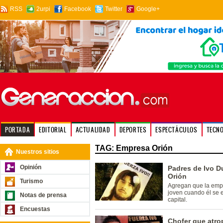
RSS
2urpi
Facebook
Twitter
Google+
PORTADA
EDITORIAL
ACTUALIDAD
DEPORTES
ESPECTÁCULOS
TECN
TAG: Empresa Orión
Nuestros sitios
Opinión
Padres de Ivo D
Orión
Turismo
Agregan que la empr
joven cuando él se 
Notas de prensa
capital.
Encuestas
Chofer que atrop