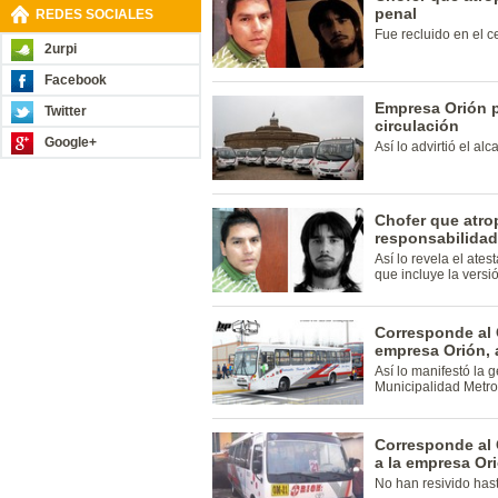
penal
REDES SOCIALES
Fue recluido en el c
2urpi
Facebook
Empresa Orión p
Twitter
circulación
Google+
Así lo advirtió el al
Chofer que atrop
responsabilidad
Así lo revela el ate
que incluye la versi
Corresponde al 
empresa Orión, 
Así lo manifestó la 
Municipalidad Metro
Corresponde al 
a la empresa Or
No han resivido has