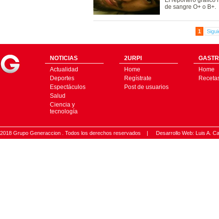
El reportero gráfico
de sangre O+ o B+.
1
Sigui
NOTICIAS
2URPI
GASTR
Actualidad
Home
Home
Deportes
Regístrate
Receta
Espectáculos
Post de usuarios
Salud
Ciencia y
tecnología
2018 Grupo Generaccion . Todos los derechos reservados |
Desarrollo Web: Luis A.