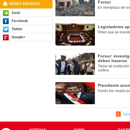
Forsur
REDES SOCIALES
En reemplazo del ex
2urpi
Facebook
Legisladores ap
Twitter
Piden que se invest
Google+
Forsur: investi
deben hacerse
Titular de instituci
cartera.
Presidente anun
Fondo fue creado po
1
Sigui