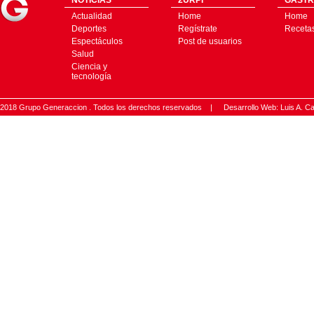
NOTICIAS
2URPI
GASTR
Actualidad
Home
Home
Deportes
Regístrate
Receta
Espectáculos
Post de usuarios
Salud
Ciencia y
tecnología
2018 Grupo Generaccion . Todos los derechos reservados |
Desarrollo Web: Luis A.