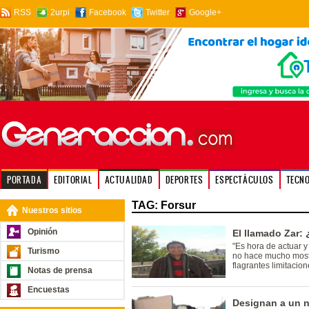
RSS
2urpi
Facebook
Twitter
Google+
PORTADA
EDITORIAL
ACTUALIDAD
DEPORTES
ESPECTÁCULOS
TECN
TAG: Forsur
Nuestros sitios
Opinión
El llamado Zar:
"Es hora de actuar y
Turismo
no hace mucho mostr
flagrantes limitacio
Notas de prensa
Encuestas
Designan a un n