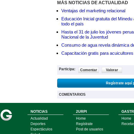
MÁS NOTICIAS DE ACTUALIDAD
Ventajas del marketing relacional
Educación Inicial gratuita del Mined
todo el país
Hasta el 31 de julio los jóvenes peru
Nacional de la Juventud
Consumo de agua revela dinámica d
Capacitación gratis para acuicul
Participa:
Comentar
Valorar
Regístrate aquí 
COMENTARIOS
NOTICIAS
2URPI
GASTR
Actualidad
Home
Home
Deportes
Regístrate
Receta
Espectáculos
Post de usuarios