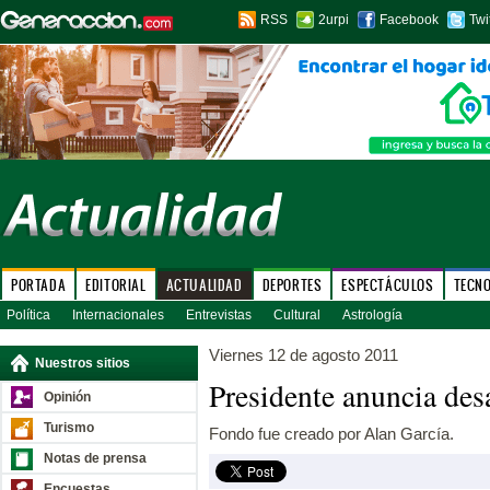
RSS
2urpi
Facebook
Twi
PORTADA
EDITORIAL
ACTUALIDAD
DEPORTES
ESPECTÁCULOS
TECN
Política
Internacionales
Entrevistas
Cultural
Astrología
Viernes 12 de agosto 2011
Nuestros sitios
Presidente anuncia des
Opinión
Turismo
Fondo fue creado por Alan García.
Notas de prensa
Encuestas