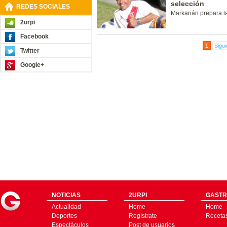
selección
REDES SOCIALES
Markarián prepara la
2urpi
Facebook
1
Sigui
Twitter
Google+
NOTICIAS
2URPI
GASTR
Actualidad
Home
Home
Deportes
Regístrate
Receta
Espectáculos
Post de usuarios