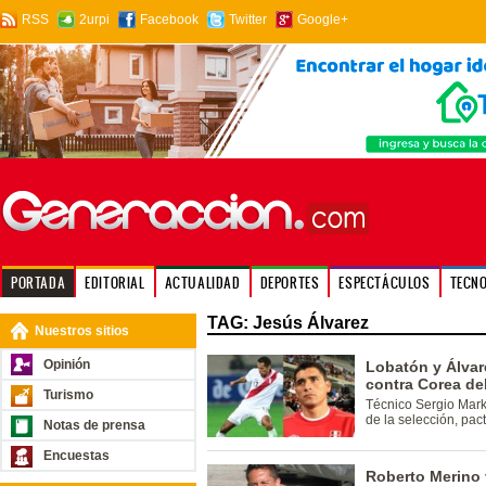
RSS
2urpi
Facebook
Twitter
Google+
PORTADA
EDITORIAL
ACTUALIDAD
DEPORTES
ESPECTÁCULOS
TECN
TAG: Jesús Álvarez
Nuestros sitios
Opinión
Lobatón y Álvar
contra Corea de
Turismo
Técnico Sergio Mark
de la selección, pac
Notas de prensa
Encuestas
Roberto Merino 