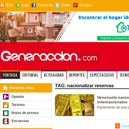
RSS
2urpi
Facebook
Twitter
Google+
PORTADA
EDITORIAL
ACTUALIDAD
DEPORTES
ESPECTÁCULOS
TECN
TAG: nacionalizar reservas
Nuestros sitios
Opinión
Venezuela nacio
internacionales
Turismo
Parlamento de ese pa
Notas de prensa
Encuestas
1
Sigui