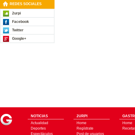
REDES SOCIALES
2urpi
Facebook
Twitter
Google+
NOTICIAS
2URPI
GASTR
Actualidad
Home
Home
Deportes
Regístrate
Receta
Espectáculos
Post de usuarios